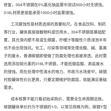
修复，304不锈钢在5%氯化钠盐雾中测试500小时无锈蚀，
316L材质更是能承受1000小时盐雾侵蚀。
工况腐蚀性是材质选择的首要标尺。在食品饮料、制药
等行业，罐体直接接触物料或饮用水，304不锈钢是基础配
置，其光滑内壁不易滋生细菌，柠檬汁等酸性介质浸泡半年
也不会出现蚀坑。化工、印染等领域常处理含酸、碱、氯离
子的废水，普通碳钢即使做了防腐处理也易被渗透，此时需
选用添加钼元素的316L不锈钢，才能抵御盐酸、高盐废水
的侵蚀。而在处理中性清水的电力、市政污水场景中，碳钢
衬胶罐体性价比更高，只要定期维护防腐层，就能满足基础
需求。
成本核算不能只看初始采购价，需算全生命周期总账。
碳钢罐体单价约为不锈钢的1/3，以常见规格为例，碳钢Y型