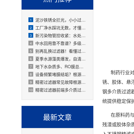
泥沙铁锈全拦光，小小过滤器拯救整套水处理设备
1
工厂净水踩坑无数，才懂过滤器是整套工艺的地基
2
新污染物管控收紧：水处理精密过滤器可截留微塑料、微量有害物质
3
中水回用靠不靠谱？多级过滤器层层过滤，出水达标可循环
4
别再乱换过滤器！看懂过滤精度，水处理过滤器少花冤枉钱
5
夏季水源藻类爆发，自清洗过滤器搞定原水预处理难题
6
地下水杂质多、RO膜总报废！一支滤芯过滤器就能大幅延寿
7
制药行业
设备频繁堵膜结垢？根源就是前置水处理过滤器没配对
8
锈、胶体、悬
精密过滤器常见故障根源有哪些？
9
精密过滤器前端多介质过滤失效会怎样？
10
钢多介质过滤
统提供稳定保
在原料药
最新文章
残渣或胶体杂
入不锈钢精滤