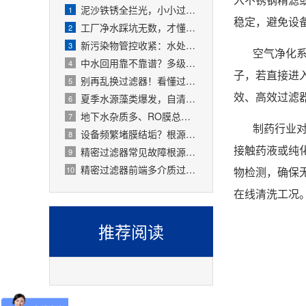
泥沙铁锈全拦光，小小过滤器拯救整套水处理设备
1
稳定，避免设
工厂净水踩坑无数，才懂过滤器是整套工艺的地基
2
新污染物管控收紧：水处理精密过滤器可截留微塑料、微量有害物质
3
空气净化
中水回用靠不靠谱？多级过滤器层层过滤，出水达标可循环
4
子，若直接进
别再乱换过滤器！看懂过滤精度，水处理过滤器少花冤枉钱
5
效、高效过滤
夏季水源藻类爆发，自清洗过滤器搞定原水预处理难题
6
地下水杂质多、RO膜总报废！一支滤芯过滤器就能大幅延寿
7
制药行业对
设备频繁堵膜结垢？根源就是前置水处理过滤器没配对
8
接触药液或纯
精密过滤器常见故障根源有哪些？
9
精密过滤器前端多介质过滤失效会怎样？
10
物检测，确保无
在线清洗工况
推荐阅读