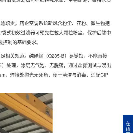
粗滤职责。药企空调系统新风含粉尘、花粉、微生物孢
式/袋式初效过滤器可预先拦截大颗粒粉尘，保护后端中
境控制的基础要求。
相关规范。纯碳钢（Q235-B）易锈蚀，不能直接
PE）处理，涂层无气泡、无脱落，通过盐雾测试与浸出
μm，焊接处抛光无死角，便于清洁与消毒，适配CIP
在
线