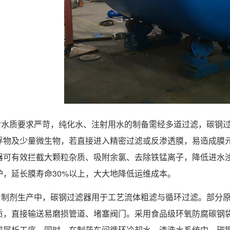
对水质要求严苛，纯化水、注射用水的制备需经多道过滤，碳钢
浮物及少量微生物，若直接进入精密过滤或反渗透膜，易造成膜元
器可有效拦截大颗粒杂质、吸附余氯、去除铁锰离子，降低进水浊
护，延长膜寿命30%以上，大大地降低运维成本。
与制剂生产中，碳钢过滤器用于工艺流体粗滤与循环过滤。部分
质，直接输送易磨损管道、堵塞阀门。采用食品级环氧防腐碳钢
或层析工序。同时，在制药车间循环冷却水、清洗水系统中，碳