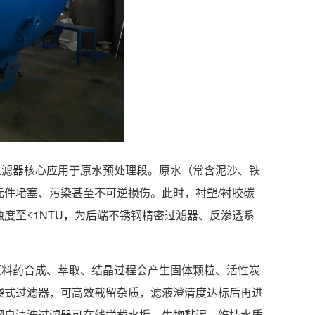
过滤器核心应用于原水预处理段。原水（常含泥沙、铁
件堵塞、污染甚至不可逆损伤。此时，衬塑/衬胶碳
度至≤1NTU，为后端不锈钢精密过滤器、反渗透系
原料药合成、萃取、结晶过程会产生固体颗粒、活性炭
袋式过滤器，可高效截留杂质，滤液澄清度达标后再进
钢自清洗过滤器可在线拦截水垢、生物黏泥，维持水质