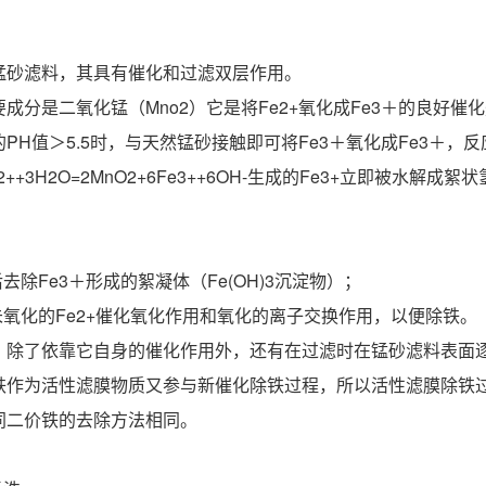
锰砂滤料，其具有催化和过滤双层作用。
成分是二氧化锰（Mno2）它是将Fe2+氧化成Fe3＋的良好催
H值＞5.5时，与天然锰砂接触即可将Fe3＋氧化成Fe3＋，反应如下
Fe2++3H2O=2MnO2+6Fe3++6OH-生成的Fe3+立即被水解成絮状
后去除Fe3＋形成的絮凝体（Fe(OH)3沉淀物）；
未氧化的Fe2+催化氧化作用和氧化的离子交换作用，以便除铁。
，除了依靠它自身的催化作用外，还有在过滤时在锰砂滤料表面
铁作为活性滤膜物质又参与新催化除铁过程，所以活性滤膜除铁
同二价铁的去除方法相同。