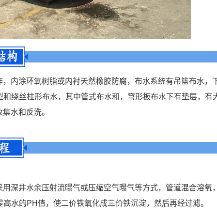
作，内涂环氧树脂或内衬天然橡胶防腐，布水系统有吊篮布水，
菇型和绕丝柱形布水，其中管式布水和，穹形板布水下有垫层，有
收集水和反洗。
采用深井水余压射流曝气或压缩空气曝气等方式，管道混合溶氧
以提高水的PH值，使二价铁氧化成三价铁沉淀，然后再经过滤。