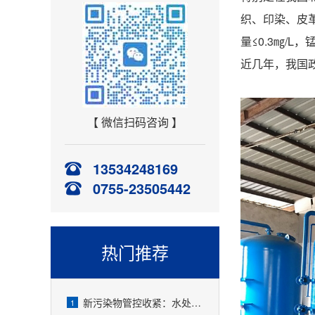
织、印染、皮革
量≤0.3㎎/
近几年，我国
【 微信扫码咨询 】
13534248169
0755-23505442
热门推荐
新污染物管控收紧：水处理精密过滤器可截留微塑料、微量有害物质
1