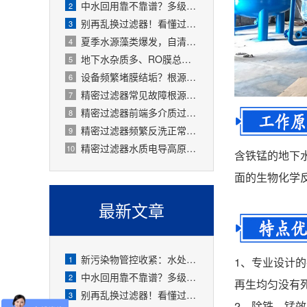
中水回用靠不靠谱？多级过滤器层层过滤，出水达标可循环
2
别再乱换过滤器！看懂过滤精度，水处理过滤器少花冤枉钱
3
夏季水源藻类爆发，自清洗过滤器搞定原水预处理难题
4
地下水杂质多、RO膜总报废！一支滤芯过滤器就能大幅延寿
5
设备频繁堵膜结垢？根源就是前置水处理过滤器没配对
6
精密过滤器常见故障根源有哪些？
7
精密过滤器前端多介质过滤失效会怎样？
8
精密过滤器频繁反洗正常吗？
9
精密过滤器水质电导高原因是什么？
10
含铁锰的地下
面的生物化学
最新文章
新污染物管控收紧：水处理精密过滤器可截留微塑料、微量有害物质
1
1、专业设计
中水回用靠不靠谱？多级过滤器层层过滤，出水达标可循环
2
再生均匀没有
别再乱换过滤器！看懂过滤精度，水处理过滤器少花冤枉钱
3
2、除铁、锰