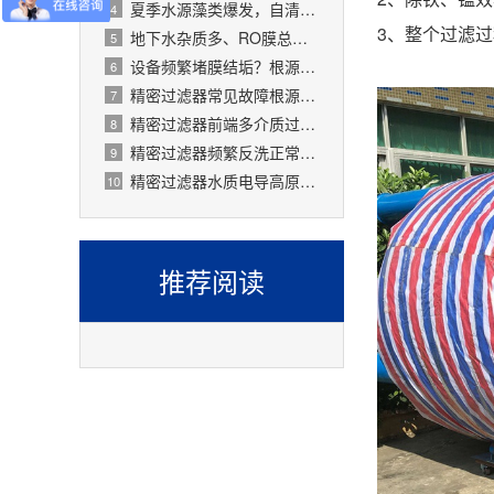
夏季水源藻类爆发，自清洗过滤器搞定原水预处理难题
4
3、整个过滤
地下水杂质多、RO膜总报废！一支滤芯过滤器就能大幅延寿
5
设备频繁堵膜结垢？根源就是前置水处理过滤器没配对
6
精密过滤器常见故障根源有哪些？
7
精密过滤器前端多介质过滤失效会怎样？
8
精密过滤器频繁反洗正常吗？
9
精密过滤器水质电导高原因是什么？
10
推荐阅读