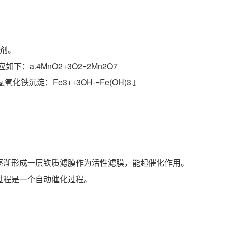
化剂。
：a.4MnO2+3O2=2Mn2O7
氢氧化铁沉淀：Fe3++3OH-=Fe(OH)3↓
逐渐形成一层铁质滤膜作为活性滤膜，能起催化作用。
过程是一个自动催化过程。