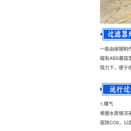
一般由碳钢制
帽有ABS蘑
阻力下，便于
1.曝气
根据水质情况
驱除CO2，