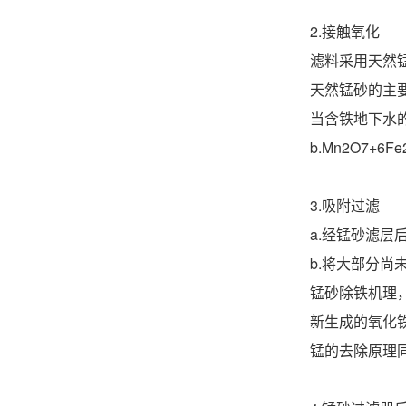
2.接触氧化
滤料采用天然
天然锰砂的主要
当含铁地下水的P
b.Mn2O7+6
3.吸附过滤
a.经锰砂滤层
b.将大部分尚
锰砂除铁机理
新生成的氧化
锰的去除原理