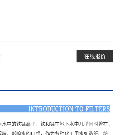
在线报价
2
电 话：075
邮 箱： 32
掉水中的铁锰离子，铁和锰在地下水中几乎同时曾在，
微 信：13
腥味，影响水的口感，作为各种化工用水如造纸、纺