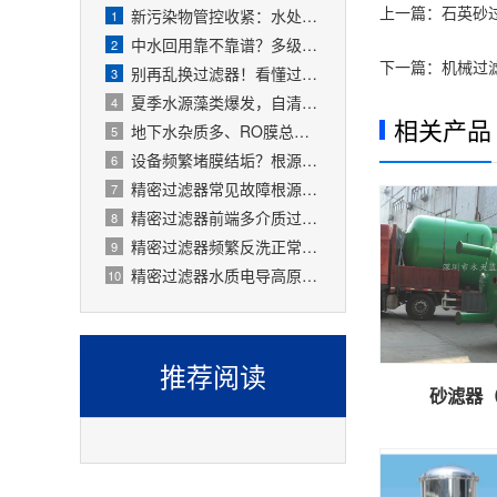
上一篇：
石英砂
新污染物管控收紧：水处理精密过滤器可截留微塑料、微量有害物质
1
中水回用靠不靠谱？多级过滤器层层过滤，出水达标可循环
2
下一篇：
机械过
别再乱换过滤器！看懂过滤精度，水处理过滤器少花冤枉钱
3
夏季水源藻类爆发，自清洗过滤器搞定原水预处理难题
4
相关产品
地下水杂质多、RO膜总报废！一支滤芯过滤器就能大幅延寿
5
设备频繁堵膜结垢？根源就是前置水处理过滤器没配对
6
精密过滤器常见故障根源有哪些？
7
精密过滤器前端多介质过滤失效会怎样？
8
精密过滤器频繁反洗正常吗？
9
精密过滤器水质电导高原因是什么？
10
推荐阅读
砂滤器