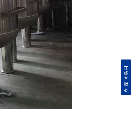
在
线
客
服