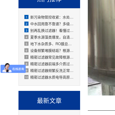
新污染物管控收紧：水处理精密过滤器可截留微塑料、微量有害物质
1
中水回用靠不靠谱？多级过滤器层层过滤，出水达标可循环
2
别再乱换过滤器！看懂过滤精度，水处理过滤器少花冤枉钱
3
夏季水源藻类爆发，自清洗过滤器搞定原水预处理难题
4
地下水杂质多、RO膜总报废！一支滤芯过滤器就能大幅延寿
5
设备频繁堵膜结垢？根源就是前置水处理过滤器没配对
6
精密过滤器常见故障根源有哪些？
7
精密过滤器前端多介质过滤失效会怎样？
8
精密过滤器频繁反洗正常吗？
9
精密过滤器水质电导高原因是什么？
10
最新文章