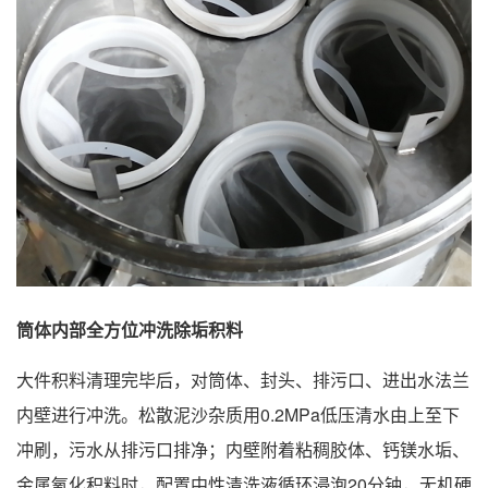
筒体内部全方位冲洗除垢积料
大件积料清理完毕后，对筒体、封头、排污口、进出水法兰
内壁进行冲洗。松散泥沙杂质用0.2MPa低压清水由上至下
冲刷，污水从排污口排净；内壁附着粘稠胶体、钙镁水垢、
金属氧化积料时，配置中性清洗液循环浸泡20分钟，无机硬