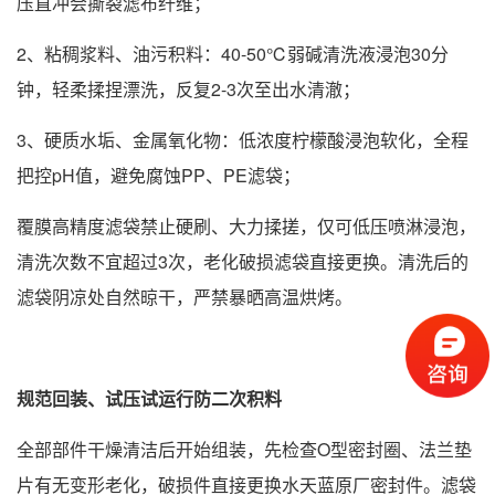
压直冲会撕裂滤布纤维；
2、粘稠浆料、油污积料：40-50℃弱碱清洗液浸泡30分
钟，轻柔揉捏漂洗，反复2-3次至出水清澈；
3、硬质水垢、金属氧化物：低浓度柠檬酸浸泡软化，全程
把控pH值，避免腐蚀PP、PE滤袋；
覆膜高精度滤袋禁止硬刷、大力揉搓，仅可低压喷淋浸泡，
清洗次数不宜超过3次，老化破损滤袋直接更换。清洗后的
滤袋阴凉处自然晾干，严禁暴晒高温烘烤。
规范回装、试压试运行防二次积料
全部部件干燥清洁后开始组装，先检查O型密封圈、法兰垫
片有无变形老化，破损件直接更换水天蓝原厂密封件。滤袋