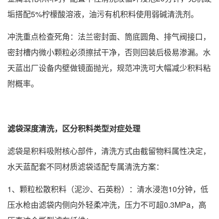
垢搭配5%柠檬酸溶液，油污有机积料使用弱碱清洗剂。
冲洗重点检查死角：法兰密封面、筒底圆角、排气阀接口，
密封槽内微小颗粒必须擦拭干净，否则回装后极易渗漏。水
天蓝出厂设备内壁做镜面抛光，规范冲洗可大幅减少积料粘
附概率。
滤袋深度清洗，区分积料类型对症处理
滤袋是积料吸附核心部件，清洗方式由截留物料属性决定，
水天蓝配套不同材质滤袋适配专属清洗方案：
1、颗粒松散积料（泥沙、石英粉）：清水浸泡10分钟，低
压水枪由滤袋内侧向外轻柔冲洗，压力不可超0.3MPa，高