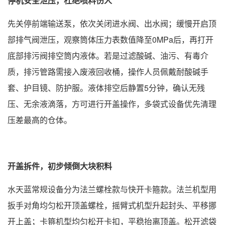
停机安全泄压，杜绝喷料伤人
先关停前端输送泵，依次关闭进水阀、出水阀；缓慢开启顶
部排气阀泄压，观察筒体压力表数值降至0MPa后，再打开
底部排污阀排空筒内液体。若是过滤酸碱、油污、有毒介
质，排污管路需接入废液回收桶，操作人员佩戴耐酸碱手
套、护目镜、防护服。液体排空后静置5分钟，确认无残
压、无余液滴落，方可进行开盖操作，多袋式设备优先清理
压差最高的仓体。
开盖拆件，初步倾倒大块积料
水天蓝常规设备分为法兰螺栓款与快开卡箍款。法兰机型用
扳手对角均匀松开顶盖螺栓，摇臂式机型升起封头、平移挪
开上盖；卡箍机型均匀松开卡扣，平稳抬离顶盖。松开滤袋