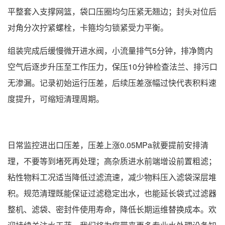
平整套入支撑网篮，袋口压圈均匀压紧无翘边；封头对位后
对角分次拧紧螺栓，卡箍均匀锁紧受力平衡。
组装完成后缓慢微开进水阀，小流量排气5分钟，排净筒内
空气后逐步升压至工作压力，保压10分钟检查法兰、排污口
无渗漏。记录初始运行压差，后续压差涨幅过快代表积料速
度提升，可缩短清理周期。
日常监控进出口压差，压差上涨0.05MPa就要提前安排清
理，不要等到堵死再处理；高杂质进水前端增设前置粗滤；
粘性物料工况适当降低过滤流速，减少物料压入滤袋深层堆
积。规范清理既能保证过滤稳定出水，也能延长袋式过滤器
整机、滤袋、密封件使用寿命，降低长期运维替换成本。欢