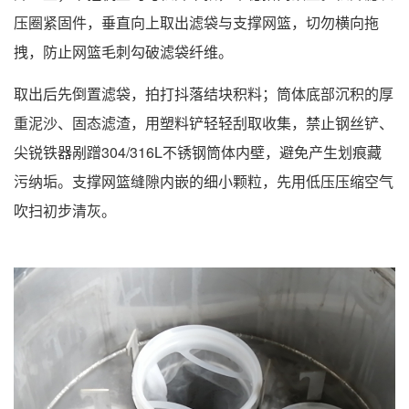
压圈紧固件，垂直向上取出滤袋与支撑网篮，切勿横向拖
拽，防止网篮毛刺勾破滤袋纤维。
取出后先倒置滤袋，拍打抖落结块积料；筒体底部沉积的厚
重泥沙、固态滤渣，用塑料铲轻轻刮取收集，禁止钢丝铲、
尖锐铁器剐蹭304/316L不锈钢筒体内壁，避免产生划痕藏
污纳垢。支撑网篮缝隙内嵌的细小颗粒，先用低压压缩空气
吹扫初步清灰。